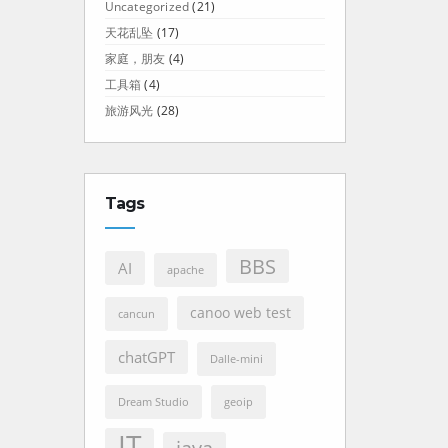
Uncategorized
(21)
天花乱坠
(17)
家庭，朋友
(4)
工具箱
(4)
旅游风光
(28)
Tags
BBS
AI
apache
canoo web test
cancun
chatGPT
Dalle-mini
Dream Studio
geoip
IT