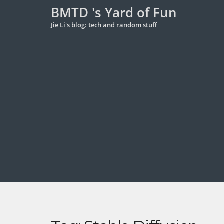
BMTD 's Yard of Fun
Jie Li's blog: tech and random stuff