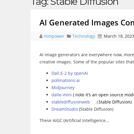
Tag:
Stable Diffusion
AI Generated Images Co
mmpower
Technology
March 18, 202
AI image generators are everywhere now, more 
creative images. Some of the popular sites tha
Dall.E-2 by openAI
pollinations.ai
Midjourney
dalle-mini
( note it’s an open source mod
stablediffusionweb
（Stable Diffusion)
DreamStudio
(Stable Diffusion)
These AIGC (Artificial Intelligence…