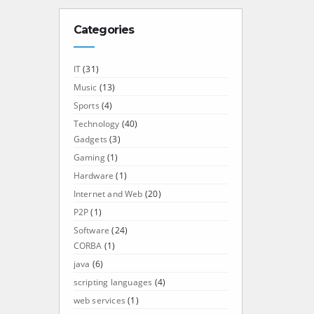
Categories
IT
(31)
Music
(13)
Sports
(4)
Technology
(40)
Gadgets
(3)
Gaming
(1)
Hardware
(1)
Internet and Web
(20)
P2P
(1)
Software
(24)
CORBA
(1)
java
(6)
scripting languages
(4)
web services
(1)