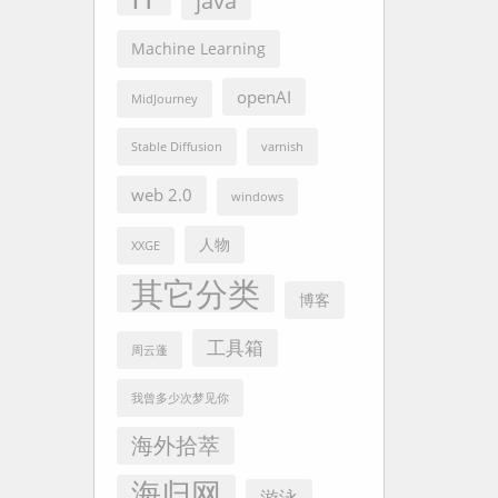
java
Machine Learning
openAI
MidJourney
Stable Diffusion
varnish
web 2.0
windows
人物
XXGE
其它分类
博客
工具箱
周云蓬
我曾多少次梦见你
海外拾萃
海归网
游泳