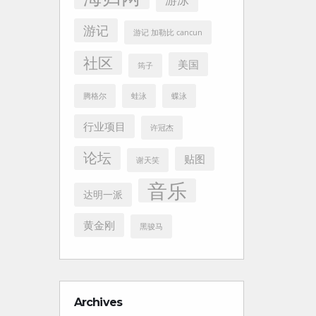
游记
游记 加勒比 cancun
社区
美国
筠子
腾格尔
蛙泳
蝶泳
行业项目
许冠杰
论坛
贴图
谢天笑
音乐
达明一派
黄金刚
黑骏马
Archives
Archives