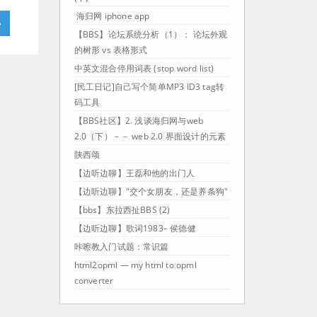
海归网 iphone app
»
【BBS】论坛系统分析（1）： 论坛外观
的树形 vs 表格形式
中英文混合停用词表 (stop word list)
[民工日记]自己写个简单MP3 ID3 tag转
码工具
【BBS社区】2. 浅谈海归网与web
2.0（下）－－ web 2.0 界面设计的元素
陕西颂
【边听边聊】王磊和他的出门人
【边听边聊】"交个女朋友，还是养条狗"
【bbs】东拉西扯BBS (2)
【边听边聊】歌词1983– 侯德健
咔嚓教入门试题：常识篇
html2opml — my html to opml
converter