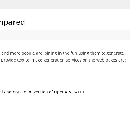
mpared
3
and more people are joining in the fun using them to generate
t provide text to image generation services on the web pages are:
el and not a mini version of OpenAI’s DALL.E)