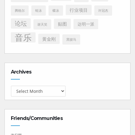
行业项目
腾格尔
蛙泳
蝶泳
许冠杰
论坛
贴图
达明一派
谢天笑
音乐
黄金刚
黑骏马
Archives
Archives
Friends/Communities