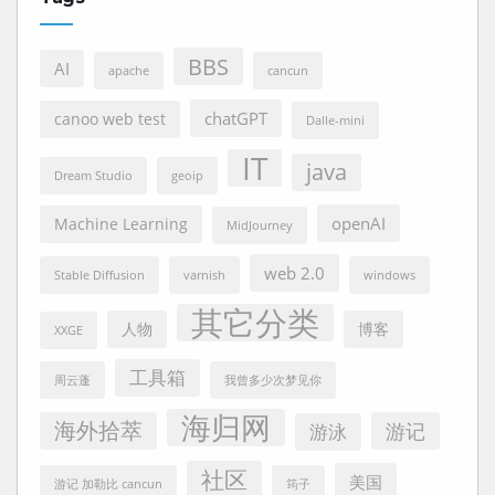
BBS
AI
apache
cancun
chatGPT
canoo web test
Dalle-mini
IT
java
Dream Studio
geoip
openAI
Machine Learning
MidJourney
web 2.0
Stable Diffusion
varnish
windows
其它分类
人物
博客
XXGE
工具箱
周云蓬
我曾多少次梦见你
海归网
海外拾萃
游记
游泳
社区
美国
游记 加勒比 cancun
筠子