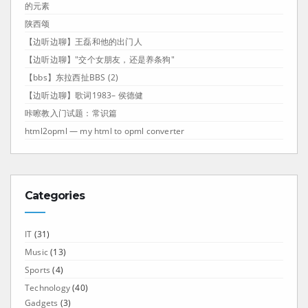
的元素
陕西颂
【边听边聊】王磊和他的出门人
【边听边聊】"交个女朋友，还是养条狗"
【bbs】东拉西扯BBS (2)
【边听边聊】歌词1983– 侯德健
咔嚓教入门试题：常识篇
html2opml — my html to opml converter
Categories
IT
(31)
Music
(13)
Sports
(4)
Technology
(40)
Gadgets
(3)