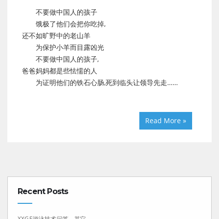
不要做中国人的孩子
饿极了他们会把你吃掉,
还不如旷野中的老山羊
为保护小羊而目露凶光
不要做中国人的孩子,
爸爸妈妈都是些怯懦的人
为证明他们的铁石心肠,死到临头让领导先走……
Read More »
Recent Posts
XXGE游泳技术问答－其它