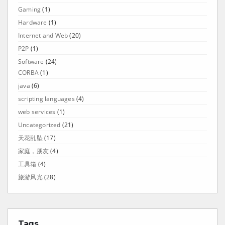
Gaming
(1)
Hardware
(1)
Internet and Web
(20)
P2P
(1)
Software
(24)
CORBA
(1)
java
(6)
scripting languages
(4)
web services
(1)
Uncategorized
(21)
天花乱坠
(17)
家庭，朋友
(4)
工具箱
(4)
旅游风光
(28)
Tags