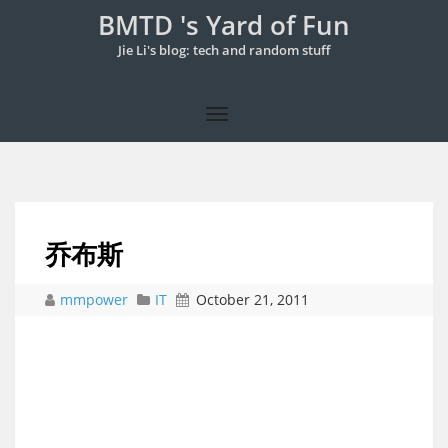
BMTD 's Yard of Fun
Jie Li's blog: tech and random stuff
乔布斯
mmpower
IT
October 21, 2011