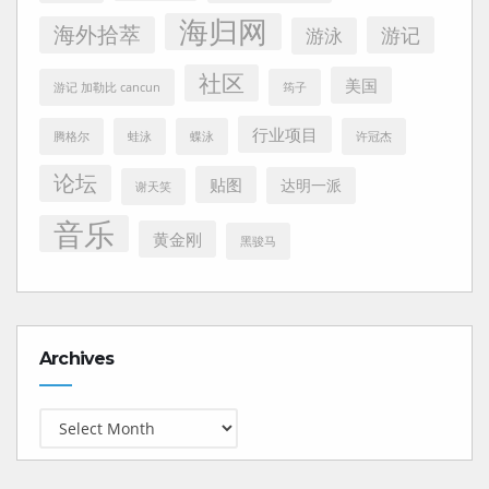
海归网
海外拾萃
游记
游泳
社区
美国
游记 加勒比 cancun
筠子
行业项目
腾格尔
蛙泳
蝶泳
许冠杰
论坛
贴图
达明一派
谢天笑
音乐
黄金刚
黑骏马
Archives
Archives