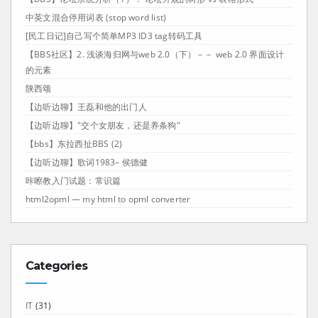
中英文混合停用词表 (stop word list)
[民工日记]自己写个简单MP3 ID3 tag转码工具
【BBS社区】2. 浅谈海归网与web 2.0（下）－－ web 2.0 界面设计
的元素
陕西颂
【边听边聊】王磊和他的出门人
【边听边聊】"交个女朋友，还是养条狗"
【bbs】东拉西扯BBS (2)
【边听边聊】歌词1983– 侯德健
咔嚓教入门试题：常识篇
html2opml — my html to opml converter
Categories
IT
(31)