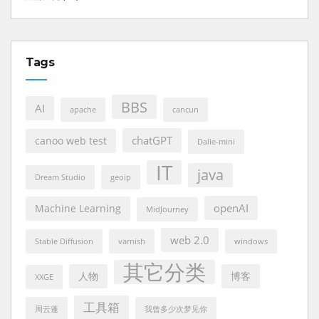
Tags
BBS
AI
apache
cancun
chatGPT
canoo web test
Dalle-mini
IT
java
Dream Studio
geoip
openAI
Machine Learning
MidJourney
web 2.0
Stable Diffusion
varnish
windows
其它分类
人物
博客
XXGE
工具箱
周云蓬
我曾多少次梦见你