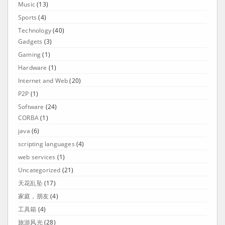
Music
(13)
Sports
(4)
Technology
(40)
Gadgets
(3)
Gaming
(1)
Hardware
(1)
Internet and Web
(20)
P2P
(1)
Software
(24)
CORBA
(1)
java
(6)
scripting languages
(4)
web services
(1)
Uncategorized
(21)
天花乱坠
(17)
家庭，朋友
(4)
工具箱
(4)
旅游风光
(28)