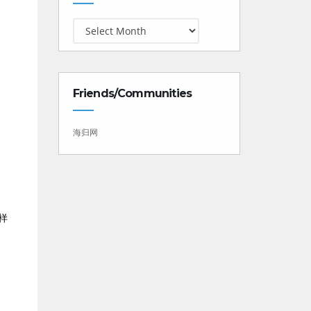
Friends/Communities
海归网
样