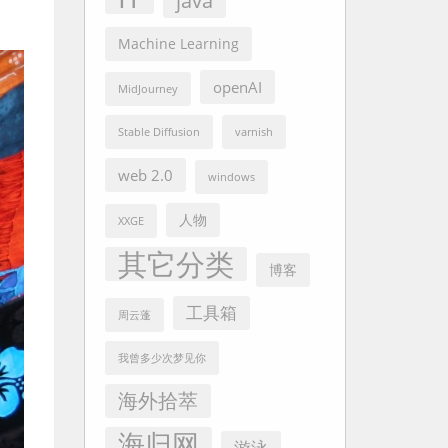
java
Machine Learning
openAI
MidJourney
Stable Diffusion
varnish
web 2.0
windows
人物
XXGE
其它分类
博客
工具箱
周云蓬
我曾多少次梦见你
海外拾萃
海归网
游泳