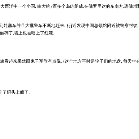
马是大西洋中一个小国, 由大约7百多个岛屿组成,在佛罗里达的东南方,离佛州
到处塞车并且大批警车不断地赶来. 行j近发现中国总领馆附近被警察封锁了
砸碎了,墙上也被喷上了红漆.
旗看起来果然跟鬼子军旗有点像. (这个地方平时是轮子们的地盘, 每天坐
到了码头上船了.