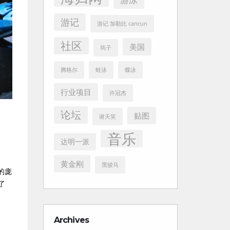
游记
游记 加勒比 cancun
社区
美国
筠子
腾格尔
蛙泳
蝶泳
行业项目
许冠杰
论坛
贴图
谢天笑
音乐
达明一派
黄金刚
黑骏马
的庞
了
Archives
Archives