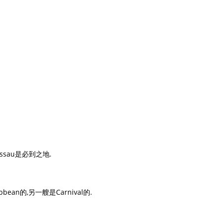
ssau是必到之地.
ean的,另一艘是Carnival的.