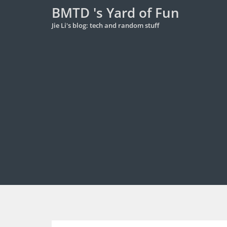
BMTD 's Yard of Fun
Jie Li's blog: tech and random stuff