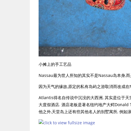
小摊上的手工艺品
Nassau最为世人所知的其实不是Nassau岛本身,而是
因为天气的缘故,原定的私有岛屿之游取消而改成在Nass
Atlantis得名自传说中沉没的大西洲, 其实是
大度假酒店. 酒店老板是著名纽约地产大鳄Donald T
他之外,天堂岛上还有些其他名人的别墅寓所, 例如滚