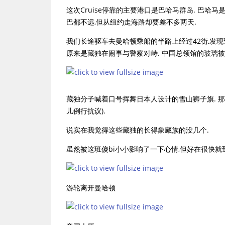
这次Cruise停靠的主要港口是巴哈马群岛. 巴哈
巴都不远,但从纽约走海路却要差不多两天.
我们长途驱车去曼哈顿乘船的半路上经过42街,发现
原来是藏独在闹事与警察对峙. 中国总领馆的玻璃被
藏独分子喊着口号挥舞日本人设计的雪山狮子旗. 那
儿例行抗议).
说实在我觉得这些藏独的长得象藏族的没几个.
虽然被这班傻bi小小影响了一下心情,但好在很快就
游轮离开曼哈顿