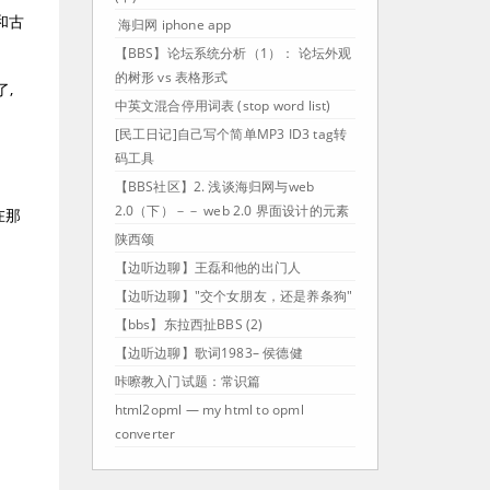
和古
海归网 iphone app
【BBS】论坛系统分析（1）： 论坛外观
的树形 vs 表格形式
,
中英文混合停用词表 (stop word list)
[民工日记]自己写个简单MP3 ID3 tag转
码工具
【BBS社区】2. 浅谈海归网与web
2.0（下）－－ web 2.0 界面设计的元素
在那
陕西颂
【边听边聊】王磊和他的出门人
【边听边聊】"交个女朋友，还是养条狗"
【bbs】东拉西扯BBS (2)
【边听边聊】歌词1983– 侯德健
咔嚓教入门试题：常识篇
html2opml — my html to opml
converter