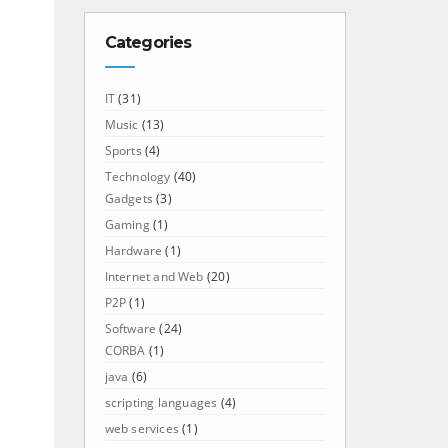
Categories
IT
(31)
Music
(13)
Sports
(4)
Technology
(40)
Gadgets
(3)
Gaming
(1)
Hardware
(1)
Internet and Web
(20)
P2P
(1)
Software
(24)
CORBA
(1)
java
(6)
scripting languages
(4)
web services
(1)