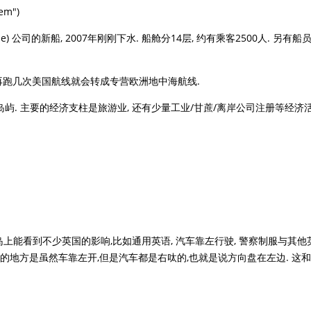
m")
Line) 公司的新船, 2007年刚刚下水. 船舱分14层, 约有乘客2500人. 另有船
"再跑几次美国航线就会转成专营欧洲地中海航线.
岛屿. 主要的经济支柱是旅游业, 还有少量工业/甘蔗/离岸公司注册等经济活
岛上能看到不少英国的影响,比如通用英语, 汽车靠左行驶, 警察制服与其他
的地方是虽然车靠左开,但是汽车都是右呔的,也就是说方向盘在左边. 这