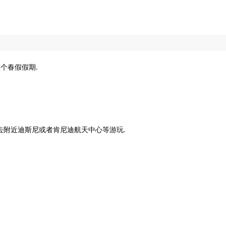
整个春假假期.
口,可以去附近迪斯尼或者肯尼迪航天中心等游玩.