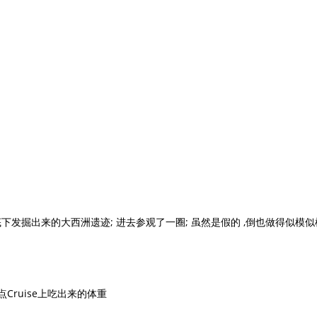
水底下发掘出来的大西洲遗迹; 进去参观了一圈; 虽然是假的 ,倒也做得似模似
耗点Cruise上吃出来的体重