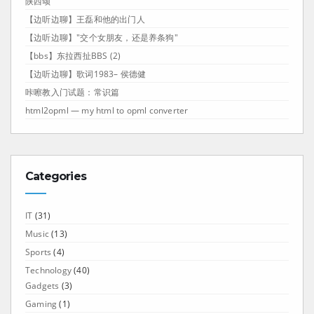
陕西颂
【边听边聊】王磊和他的出门人
【边听边聊】"交个女朋友，还是养条狗"
【bbs】东拉西扯BBS (2)
【边听边聊】歌词1983– 侯德健
咔嚓教入门试题：常识篇
html2opml — my html to opml converter
Categories
IT
(31)
Music
(13)
Sports
(4)
Technology
(40)
Gadgets
(3)
Gaming
(1)