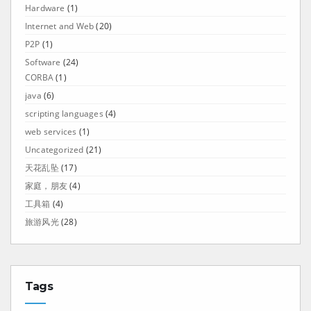
Hardware
(1)
Internet and Web
(20)
P2P
(1)
Software
(24)
CORBA
(1)
java
(6)
scripting languages
(4)
web services
(1)
Uncategorized
(21)
天花乱坠
(17)
家庭，朋友
(4)
工具箱
(4)
旅游风光
(28)
Tags