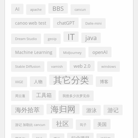
BBS
AI
apache
cancun
chatGPT
canoo web test
Dalle-mini
IT
java
Dream Studio
geoip
openAI
Machine Learning
MidJourney
web 2.0
Stable Diffusion
varnish
windows
其它分类
人物
博客
XXGE
工具箱
周云蓬
我曾多少次梦见你
海归网
海外拾萃
游记
游泳
社区
美国
游记 加勒比 cancun
筠子
行业项目