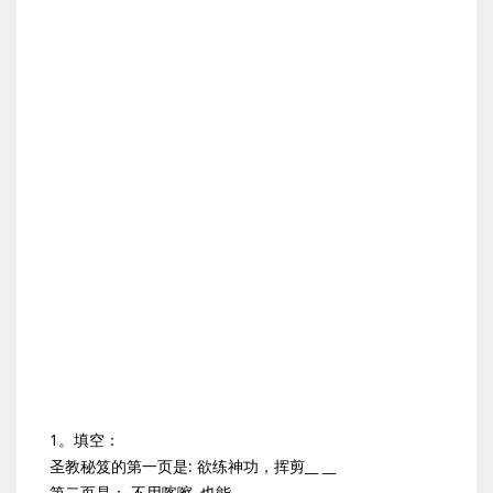
1。填空：
圣教秘笈的第一页是: 欲练神功，挥剪__ __
第二页是： 不用喀嚓, 也能 __ __