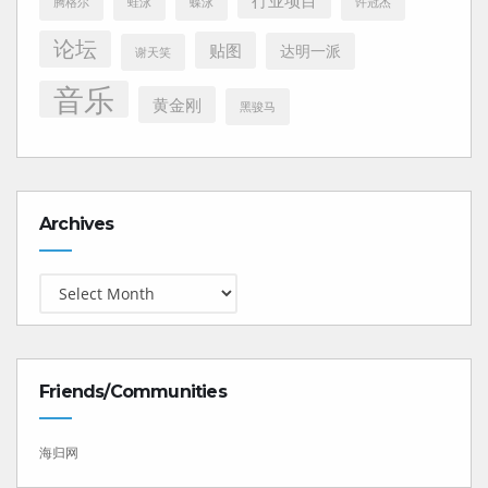
腾格尔
蛙泳
蝶泳
许冠杰
论坛
贴图
达明一派
谢天笑
音乐
黄金刚
黑骏马
Archives
Archives
Friends/Communities
海归网