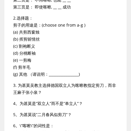
第三页是： 即使喀嚓, __ __ 成功
2.选择题：
剪子的用途是：(choose one from a-g )
(a) 共剪西窗烛
(b) 挥剪斩情丝
(c) 割袍断义
(d) 分桃断袖
(e) 一剪梅
(f) 剪羊毛
(g) 其他 （请说明：_________________)
3. 为甚莫吴教主选择德国双立人为喀嚓教指定剪刀，而非
王麻子张小泉？
4。为甚莫是”双立人”而不是”单立人”？
5。为甚莫说”二月春风似剪刀”？
6。\”喀嚓\”的词性是：