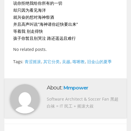
说你拒绝我给你所有的一切
却只因为看见海洋
就兴奋的想对海神祭酒
并且高声叫说"海神请你赶快要出来"
等着我 别走得快
孩子你暂且别哭泣 路还遥远且难行
No related posts.
Tags:
青涩摇滚
,
其它分类
,
吴越
,
喀嚓教
,
旧金山的夏季
About:
Mmpower
Software Architect & Soccer Fan 黑超
白袜 = IT 民工 + 摇滚大叔