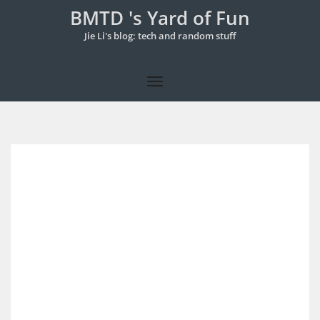
BMTD 's Yard of Fun
Jie Li's blog: tech and random stuff