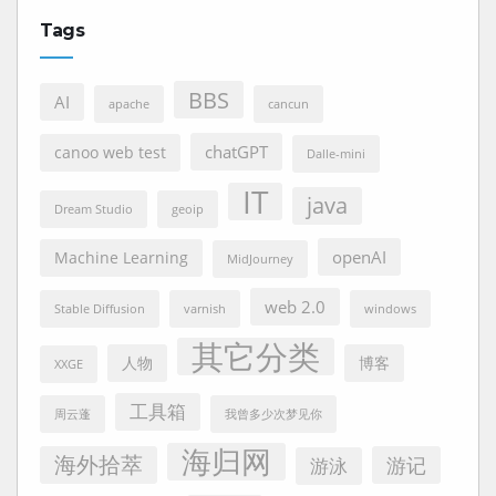
Tags
BBS
AI
apache
cancun
chatGPT
canoo web test
Dalle-mini
IT
java
Dream Studio
geoip
openAI
Machine Learning
MidJourney
web 2.0
Stable Diffusion
varnish
windows
其它分类
人物
博客
XXGE
工具箱
周云蓬
我曾多少次梦见你
海归网
海外拾萃
游记
游泳