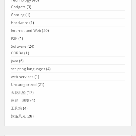
Technology
(40)
Gadgets
(3)
Gaming
(1)
Hardware
(1)
Internet and Web
(20)
P2P
(1)
Software
(24)
CORBA
(1)
java
(6)
scripting languages
(4)
web services
(1)
Uncategorized
(21)
天花乱坠
(17)
家庭，朋友
(4)
工具箱
(4)
旅游风光
(28)