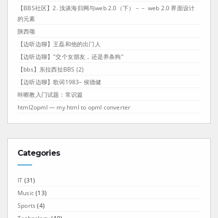
【BBS社区】2. 浅谈海归网与web 2.0（下）－－ web 2.0 界面设计
的元素
陕西颂
【边听边聊】王磊和他的出门人
【边听边聊】"交个女朋友，还是养条狗"
【bbs】东拉西扯BBS (2)
【边听边聊】歌词1983– 侯德健
咔嚓教入门试题：常识篇
html2opml — my html to opml converter
Categories
IT
(31)
Music
(13)
Sports
(4)