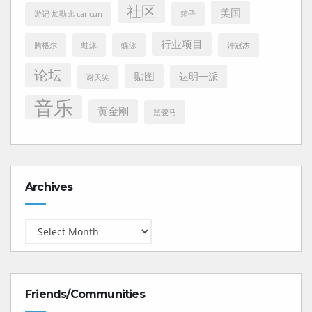
社区
美国
游记 加勒比 cancun
筠子
行业项目
腾格尔
蛙泳
蝶泳
许冠杰
论坛
贴图
达明一派
谢天笑
音乐
黄金刚
黑骏马
Archives
Archives
Friends/Communities