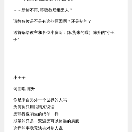
－－新鲜不再, 喀嚓教后继乏人？
请教各位是不是有这些原因啊？还是别的？
送首锅给教主和各位小资听：(私货来的喔）陈升的“小王
子"
小王子
词曲唱 陈升
你是来自另外一个世界的人吗
为何你只用眼睛来说话
柔弱得像初生的绵羊一样
期望的只是一双温柔可以倚靠的肩膀
这样的事我无法去对别人说