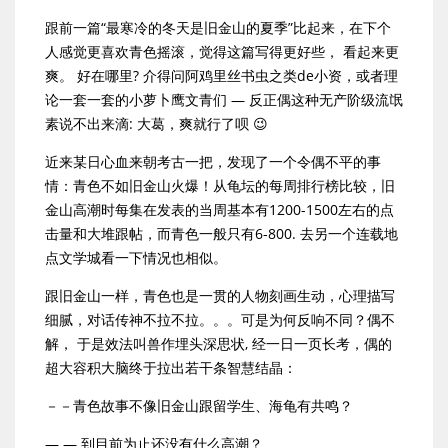
跟前一篇“最寒冷的冬天是旧金山的夏季”比起来，在下个
人感觉更喜欢青色摇滚，觉得这篇写得更好些， 看起来更
爽。 好在哪里? 介得问阿鸡里丝书虫之类de小资，或者理
论一套一套的小萝卜鹰文青们 — 反正偶这种无产阶级流氓
素说不出来滴: 大葛，爽就行了呗 😉
近来某日心血来朝考古一把，发现了一个令偶不平的事
情：青色不如旧金山火爆！从龟坛的每周排行榜比较，旧
金山高潮时每集在发表的当周基本有1200-1500左右的点
击量和大堆跟帖，而青色一般只有6-800. 去另一个连载地
点文学城看一下情况也相似。
跟旧金山一样，青色也是一贯的人物刻画生动，心理描写
细腻，对话传神不拉不拉。。。可是为何反响不同？偶不
解， 于是效法叫兽作埋头深思状, 经一日一页长考，偶的
超大容积大脑终于拉出若干条智慧结晶：
－－青色故事不像旧金山跟留学生、海龟有共鸣？
— — 到目前为止还没有什么高潮？